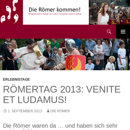
Zum
Inhalt
springen
Suchen
Die Römer kommen!
PRIMÄR
MENÜ
ERLEBNISTAGE
RÖMERTAG 2013: VENITE
ET LUDAMUS!
1. SEPTEMBER 2013
DIE RÖMER
Die Römer waren da … und haben sich sehr