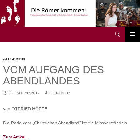
Zum
Inhalt
springen
Suchen
Die Römer kommen!
PRIMÄR
MENÜ
ALLGEMEIN
VOM AUFGANG DES
ABENDLANDES
23. JANUAR 2017
DIE RÖMER
von OTFRIED HÖFFE
Die Rede vom „Christlichen Abendland“ ist ein Missverständnis
Zum Artikel…