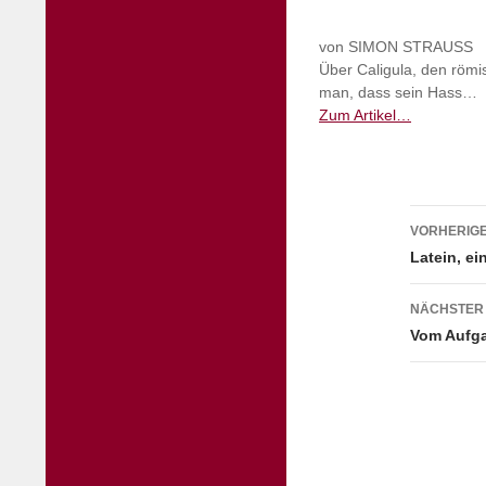
von SIMON STRAUSS
Über Caligula, den römi
man, dass sein Hass…
Zum Artikel…
Beitr
VORHERIGE
Latein, e
NÄCHSTER
Vom Aufg