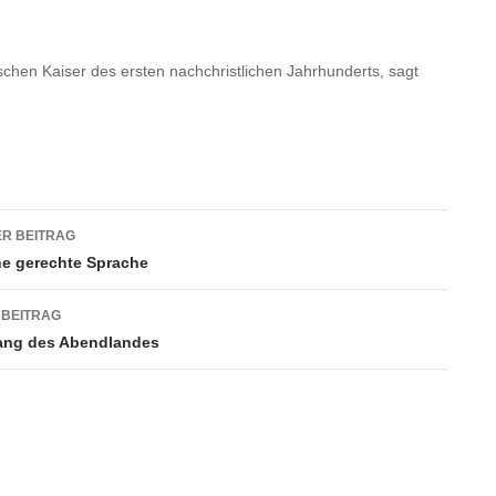
schen Kaiser des ersten nachchristlichen Jahrhunderts, sagt
agsnavigation
R BEITRAG
ine gerechte Sprache
 BEITRAG
ang des Abendlandes