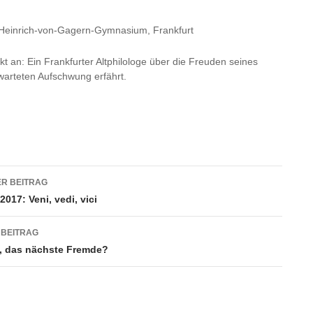
einrich-von-Gagern-Gymnasium, Frankfurt
t an: Ein Frankfurter Altphilologe über die Freuden seines
warteten Aufschwung erfährt.
agsnavigation
R BEITRAG
017: Veni, vedi, vici
 BEITRAG
e, das nächste Fremde?