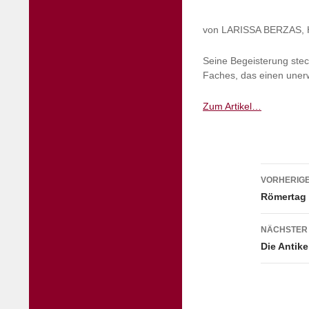
von LARISSA BERZAS, H
Seine Begeisterung steck
Faches, das einen uner
Zum Artikel…
Beitr
VORHERIGE
Römertag 2
NÄCHSTER
Die Antik